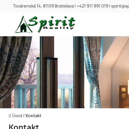
Továrenská 14, 81109 Bratislava
|
+421 911 991 019
|
spirit@sp
Úvod
/
Kontakt
Kontakt