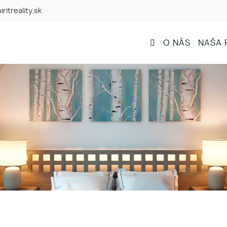
iritreality.sk
O NÁS
NAŠA 