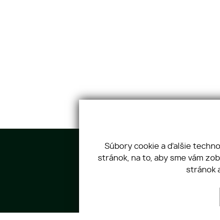
Súbory cookie a ďalšie techn
stránok, na to, aby sme vám zo
stránok 
Spirit reality s. r. o.
Tov
ÚVOD
O 