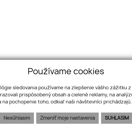
Používame cookies
ológie sledovania používame na zlepšenie vášho zážitku z
brazovali prispôsobený obsah a cielené reklamy, na analý
a na pochopenie toho, odkiaľ naši návštevníci prichádzajú
árenská 14, 81109 Bratislava
+421 911 991 019
Nesúhlasím
Zmeniť moje nastavenia
SÚHLASÍM
NÁS
NAŠA PONUKA
VLOŽTE PONUKU / DOPYT
KONTAKT
COOK