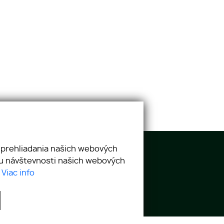
 prehliadania našich webových
zu návštevnosti našich webových
.
Viac info
spirit@spiritreality.sk
IES
GDPR