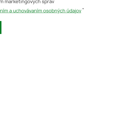
ím marketingových správ
*
aním a uchovávaním osobných údajov