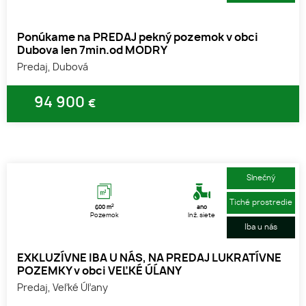
Ponúkame na PREDAJ pekný pozemok v obci
Dubova len 7min.od MODRY
Predaj, Dubová
94 900
€
1
2
3
Slnečný
Tiché prostredie
2
600 m
áno
Pozemok
Inž. siete
Iba u nás
EXKLUZÍVNE IBA U NÁS, NA PREDAJ LUKRATÍVNE
POZEMKY v obci VEĽKÉ ÚĹANY
Predaj, Veľké Úľany