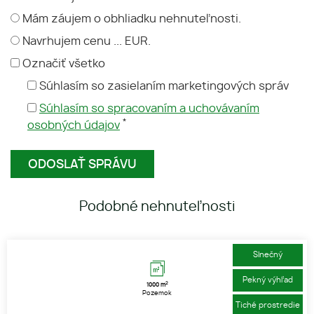
Mám záujem o obhliadku nehnuteľnosti.
Navrhujem cenu ... EUR.
Označiť všetko
Súhlasím so zasielaním marketingových správ
Súhlasím so spracovaním a uchovávaním
*
osobných údajov
Podobné nehnuteľnosti
1
2
3
Slnečný
Pekný výhľad
2
1000 m
Pozemok
Tiché prostredie