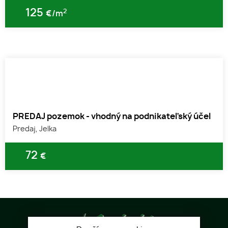
125
2
€/m
PREDAJ pozemok - vhodný na podnikateľský účel
Predaj, Jelka
1
2
72
€