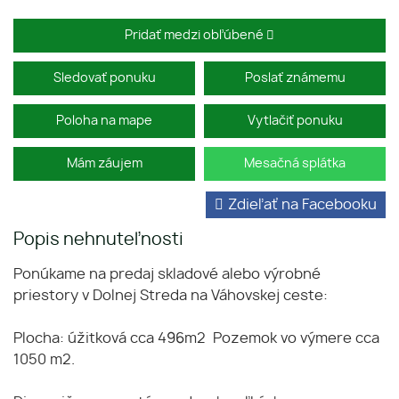
Pridať medzi obľúbené
Sledovať ponuku
Poslať známemu
Poloha na mape
Vytlačiť ponuku
Mám záujem
Mesačná splátka
Zdieľať na Facebooku
Popis nehnuteľnosti
Ponúkame na predaj skladové alebo výrobné
priestory v Dolnej Streda na Váhovskej ceste:
Plocha: úžitková cca 496m2 Pozemok vo výmere cca
1050 m2.