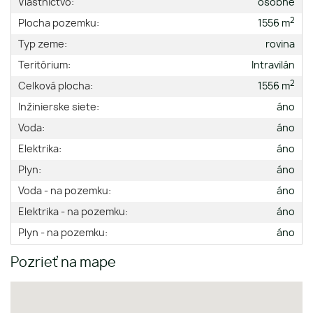
Vlastníctvo:
osobné
2
Plocha pozemku:
1556 m
Typ zeme:
rovina
Teritórium:
Intravilán
2
Celková plocha:
1556 m
Inžinierske siete:
áno
Voda:
áno
Elektrika:
áno
Plyn:
áno
Voda - na pozemku:
áno
Elektrika - na pozemku:
áno
Plyn - na pozemku:
áno
Pozrieť na mape